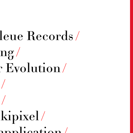
leue Records
/
ing
/
r Evolution
/
/
/
kipixel
/
application
/