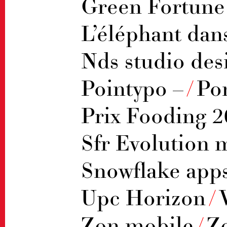
Green Fortune
L’éléphant dans
Nds studio des
Pointypo –
/
Po
Prix Fooding 
Sfr Evolution 
Snowflake app
Upc Horizon
/
Zon mobile
/
Z