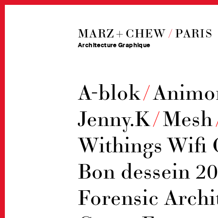
MARZ + CHEW
/
PARIS
Architecture Graphique
A-blok
/
Animon
Jenny.K
/
Mesh
Withings Wifi 
Bon dessein 2
Forensic Archi