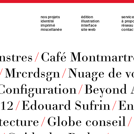
nos projets
édition
servic
identité
illustration
à prop
imprimé
interface
réseau
miscellanée
site web
contac
stres
/
Café Montmartr
/
Mrcrdsgn
/
Nuage de v
Configuration
/
Beyond 
012
/
Edouard Sufrin
/
En
tecture
/
Globe conseil
/