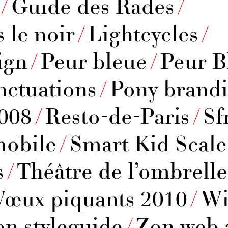
/
Guide des Rades
/
 le noir
/
Lightcycles
/
ign
/
Peur bleue
/
Peur B
nctuations
/
Pony brand
2008
/
Resto-de-Paris
/
Sf
mobile
/
Smart Kid Scale
s
/
Théâtre de l’ombrelle
Vœux piquants 2010
/
Wi
on styleguide
/
Zon web 