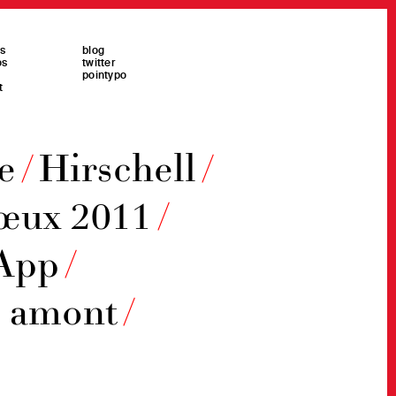
es
blog
os
twitter
pointypo
t
e
/
Hirschell
/
œux 2011
/
App
/
 amont
/