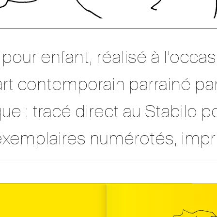
ns pour enfant, réalisé à l’occ
art contemporain parrainé pa
e : tracé direct au Stabilo po
xem­plaires numérotés, impr