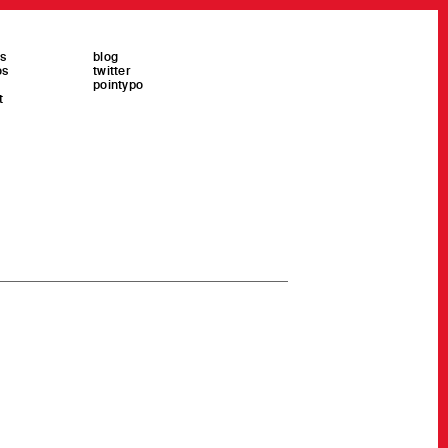
es
blog
os
twitter
pointypo
t