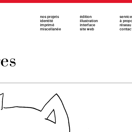
nos projets
édition
servic
identité
illustration
à prop
imprimé
interface
réseau
miscellanée
site web
contac
es