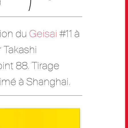
asion du
Geisai
#11 à
r Takashi
int 88. Tirage
imé à Shanghai.