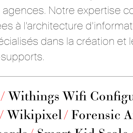
 agences. Notre expertise co
es à l’architecture d’informat
alisés dans la création et
-supports.
/
Withings Wifi Config
/
Wikipixel
/
Forensic A
cords
/
Smart Kid Scale