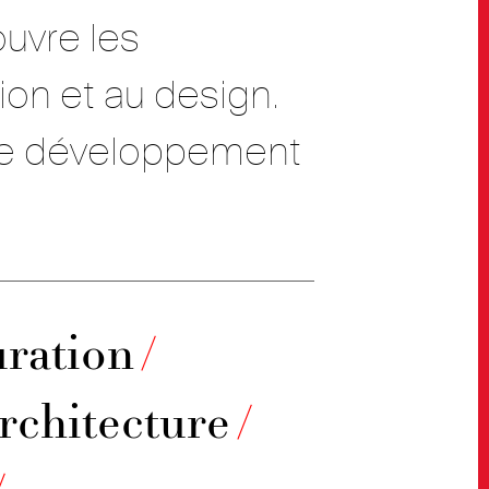
uvre les
ion et au design.
 le développement
uration
/
rchitecture
/
/