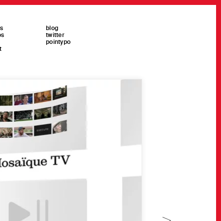
es
blog
os
twitter
pointypo
t
>