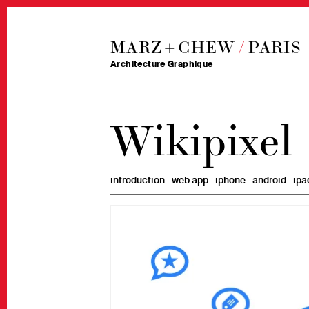
MARZ + CHEW
/
PARIS
Architecture Graphique
Wikipixel
introduction
web app
iphone
android
ipa