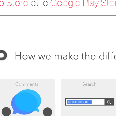
p Store
et le
Google Play Sto