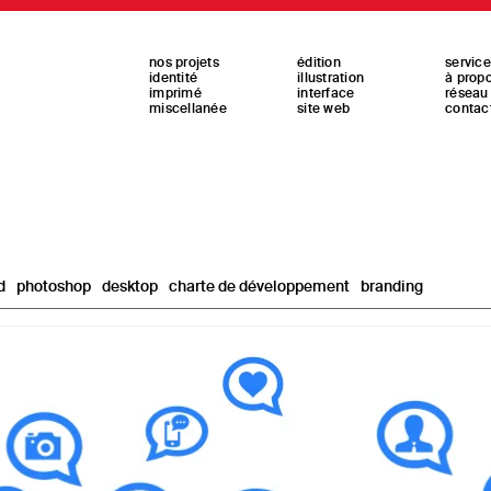
nos projets
édition
servic
identité
illustration
à prop
imprimé
interface
réseau
miscellanée
site web
contac
d
photoshop
desktop
charte de développement
branding