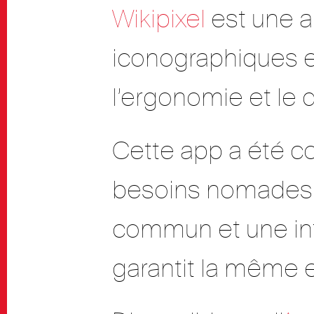
Wikipixel
est une a
iconographiques e
l’ergonomie et le d
Cette app a été c
besoins nomades d
commun et une int
garantit la même 