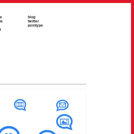
es
blog
os
twitter
pointypo
t