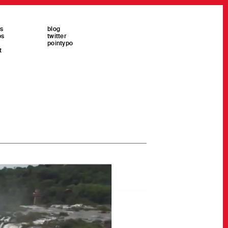
es
blog
os
twitter
pointypo
t