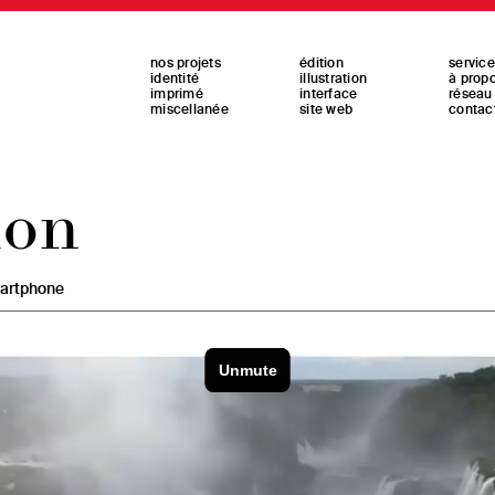
nos projets
édition
servic
identité
illustration
à prop
imprimé
interface
réseau
miscellanée
site web
contac
ion
martphone