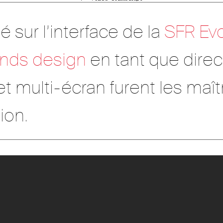
é sur l’interface de la
SFR Evo
nds design
en tant que direct
é et multi-écran furent les ma
ion.